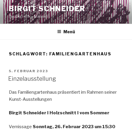
Zum
BIRGIT SCHNEIDER
Inhalt
Druckgrafik – Malerei
springen
Menü
SCHLAGWORT:
FAMILIENGARTENHAUS
VERÖFFENTLICHT
5. FEBRUAR 2023
AM
Einzelausstellung
Das Familiengartenhaus präsentiert im Rahmen seiner
Kunst-Ausstellungen
Birgit Schneider I Holzschnitt I vom Sommer
Vernissage
Sonntag, 26. Februar 2023 um 15:30