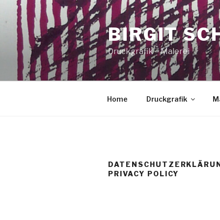
Zum
Inhalt
BIRGIT SC
springen
Druckgrafik – Malerei
Home
Druckgrafik
Ma
DATENSCHUTZERKLÄRUN
PRIVACY POLICY