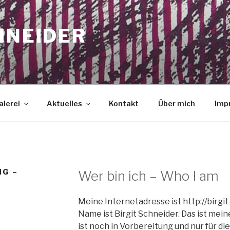
HNEIDER
lerei
Aktuelles
Kontakt
Über mich
Imp
G –
Wer bin ich – Who I am
Meine Internetadresse ist http://birgi
Name ist Birgit Schneider. Das ist mein
ist noch in Vorbereitung und nur für di