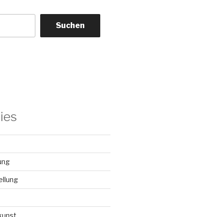
Suchen
ies
ung
llung
kunst