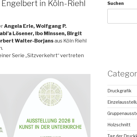
 Engelbert in Köln-Riehl
Suchen
er
Angela Erle, Wolfgang P.
bi’a Lösener, Ibo Minssen, Birgit
orbert Walter-Borjans
aus Köln Riehl
n.
iner Serie „Sitzverkehrt“ vertreten
Categor
Druckgrafik
Einzelausstell
Gruppenausste
Holzschnitt
Tag der Druck