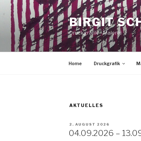
Zum
Inhalt
BIRGIT SC
springen
Druckgrafik – Malerei
Home
Druckgrafik
Ma
AKTUELLES
VERÖFFENTLICHT
2. AUGUST 2026
AM
04.09.2026 – 13.09